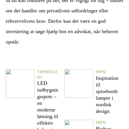
så du kan fokusere på det, der er vigtigt for dig – uanset
om det handler om privatlivets udfordringer eller
erhvervslivets krav. Derfor kan det være en god
investering at søge hjælp hos en advokat, når behovet
opstår.
TEKNOLO
INFO
GI
Inspiration
LED
til
indbygnin
spisebords
gsspots –
lamper i
en
nordisk
moderne
design
løsning til
INFO
effektiv
Biobag