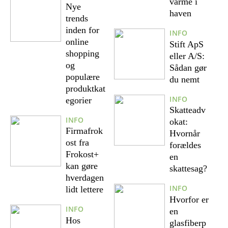
varme i
Nye
haven
trends
inden for
INFO
online
Stift ApS
shopping
eller A/S:
og
Sådan gør
populære
du nemt
produktkat
INFO
egorier
Skatteadv
INFO
okat:
Firmafrok
Hvornår
ost fra
forældes
Frokost+
en
kan gøre
skattesag?
hverdagen
INFO
lidt lettere
Hvorfor er
INFO
en
Hos
glasfiberp