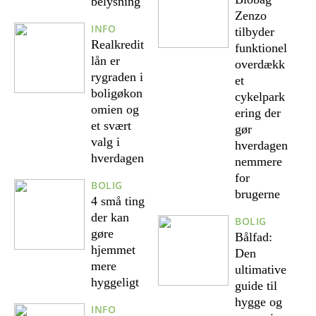
belysning
Zenzo
INFO
tilbyder
Realkredit
funktionel
lån er
overdækk
rygraden i
et
boligøkon
cykelpark
omien og
ering der
et svært
gør
valg i
hverdagen
hverdagen
nemmere
for
BOLIG
brugerne
4 små ting
der kan
BOLIG
gøre
Bålfad:
hjemmet
Den
mere
ultimative
hyggeligt
guide til
hygge og
INFO