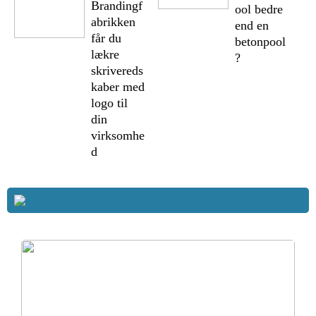
Brandingf
ool bedre
abrikken
end en
får du
betonpool
lækre
?
skrivereds
kaber med
logo til
din
virksomhe
d