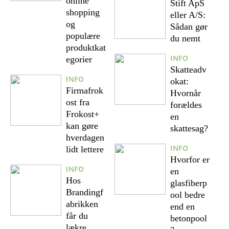
online
Stift ApS
shopping
eller A/S:
og
Sådan gør
populære
du nemt
produktkat
INFO
egorier
Skatteadv
INFO
okat:
Firmafrok
Hvornår
ost fra
forældes
Frokost+
en
kan gøre
skattesag?
hverdagen
INFO
lidt lettere
Hvorfor er
INFO
en
Hos
glasfiberp
Brandingf
ool bedre
abrikken
end en
får du
betonpool
lækre