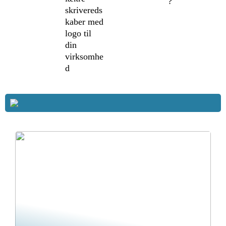
?
skrivereds
kaber med
logo til
din
virksomhe
d