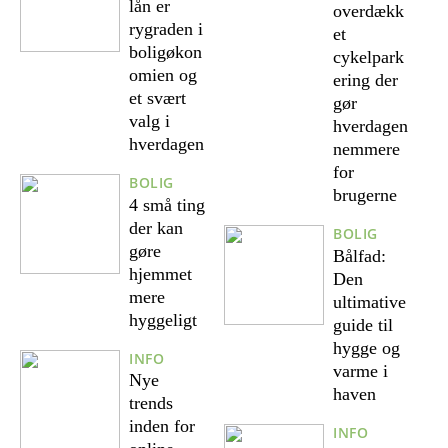
lån er
overdækk
rygraden i
et
boligøkon
cykelpark
omien og
ering der
et svært
gør
valg i
hverdagen
hverdagen
nemmere
for
BOLIG
brugerne
4 små ting
der kan
BOLIG
gøre
Bålfad:
hjemmet
Den
mere
ultimative
hyggeligt
guide til
hygge og
INFO
varme i
Nye
haven
trends
inden for
INFO