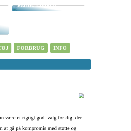
varme i haven
TØJ
FORBRUG
INFO
 være et rigtigt godt valg for dig, der
n at gå på kompromis med støtte og