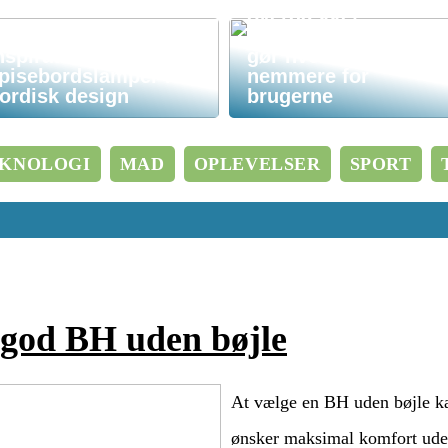
overdækket
cykelparkering der
nspiration til
gør hverdagen
pisebordslamper i
nemmere for
ordisk design
brugerne
KNOLOGI
MAD
OPLEVELSER
SPORT
 god BH uden bøjle
At vælge en BH uden bøjle kan
ønsker maksimal komfort ude