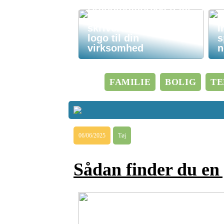
Brandingfabrikken får
du lækre
skriveredskaber med
I
logo til din
s
virksomhed
n
FAMILIE
BOLIG
TE
06/06/2025
Tøj
Sådan finder du en