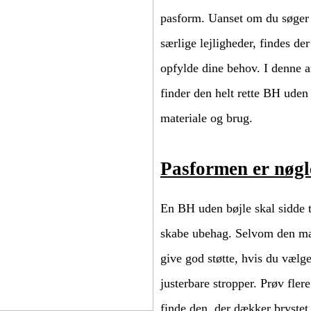
pasform. Uanset om du søger n
særlige lejligheder, findes de
opfylde dine behov. I denne ar
finder den helt rette BH uden
materiale og brug.
Pasformen er nøgle
En BH uden bøjle skal sidde 
skabe ubehag. Selvom den man
give god støtte, hvis du væl
justerbare stropper. Prøv fler
finde den, der dækker brystet