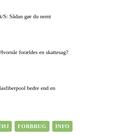
 A/S: Sådan gør du nemt
Hvornår forældes en skattesag?
lasfiberpool bedre end en
TØJ
FORBRUG
INFO