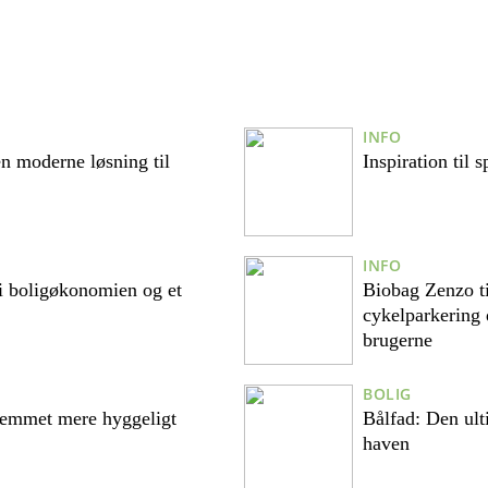
INFO
n moderne løsning til
Inspiration til 
INFO
 i boligøkonomien og et
Biobag Zenzo t
cykelparkering
brugerne
BOLIG
hjemmet mere hyggeligt
Bålfad: Den ult
haven