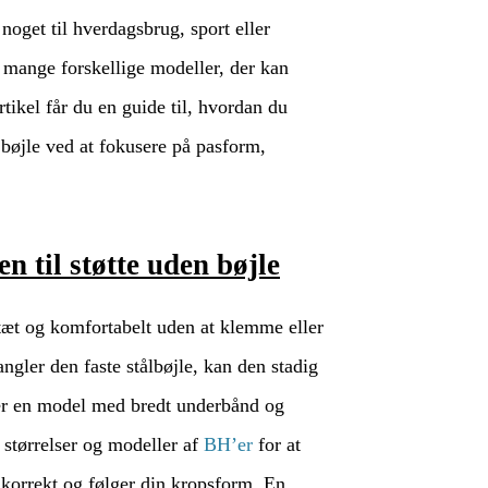
oget til hverdagsbrug, sport eller
r mange forskellige modeller, der kan
tikel får du en guide til, hvordan du
 bøjle ved at fokusere på pasform,
n til støtte uden bøjle
tæt og komfortabelt uden at klemme eller
gler den faste stålbøjle, kan den stadig
ger en model med bredt underbånd og
e størrelser og modeller af
BH’er
for at
 korrekt og følger din kropsform. En