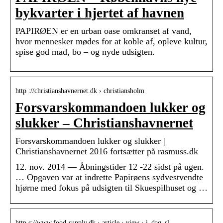
bykvarter i hjertet af havnen
PAPIRØEN er en urban oase omkranset af vand,
hvor mennesker mødes for at koble af, opleve kultur,
spise god mad, bo – og nyde udsigten.
http ://christianshavnernet.dk › christiansholm
Forsvarskommandoen lukker og
slukker – Christianshavnernet
Forsvarskommandoen lukker og slukker |
Christianshavnernet 2016 fortsætter på rasmuss.dk
12. nov. 2014 — Åbningstider 12 -22 sidst på ugen.
… Opgaven var at indrette Papirøens sydvestvendte
hjørne med fokus på udsigten til Skuespilhuset og …
http s://www.food-supply.dk › article › view › i_dag_sl…