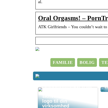
al.
Oral Orgasms! – PornT
ATK Girlfriends – You couldn’t wait to 
FAMILIE
BOLIG
TE
I
Hos
s
Brandingfabrikken får
n
du lækre
skriveredskaber med
logo til din
virksomhed