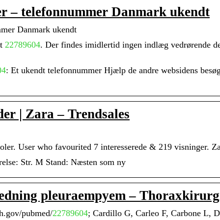
r – telefonnummer Danmark ukendt
mmer Danmark ukendt
et
22789604
. Der findes imidlertid ingen indlæg vedrørende
04
: Et ukendt telefonnummer Hjælp de andre websidens besøge
der | Zara – Trendsales
oler. User who favourited 7 interesserede & 219 visninger. Za
relse: Str. M Stand: Næsten som ny
edning pleuraempyem – Thoraxkirurg
ih.gov/pubmed/
22789604
; Cardillo G, Carleo F, Carbone L, D