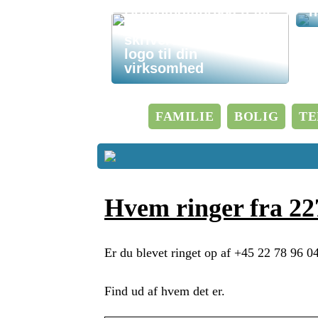
Brandingfabrikken får
n
du lækre
skriveredskaber med
logo til din
virksomhed
FAMILIE
BOLIG
TE
Hvem ringer fra 2
Er du blevet ringet op af +45 22 78 96 0
Find ud af hvem det er.