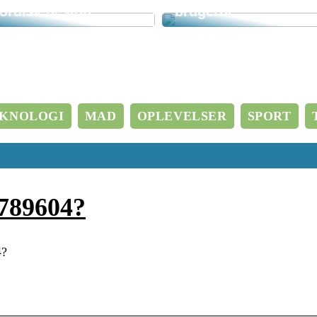
ordisk design
brugerne
KNOLOGI
MAD
OPLEVELSER
SPORT
2789604?
4?