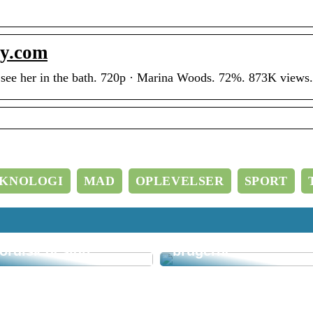
ry.com
see her in the bath. 720p · Marina Woods. 72%. 873K views. Y
Biobag Zenzo tilbyde
funktionel
KNOLOGI
MAD
OPLEVELSER
SPORT
overdækket
cykelparkering der
nspiration til
gør hverdagen
pisebordslamper i
nemmere for
ordisk design
brugerne