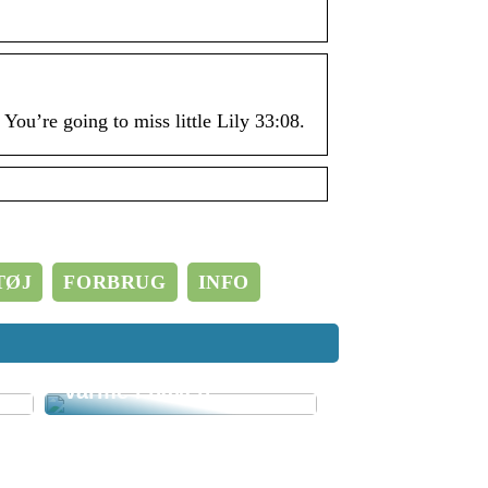
ou’re going to miss little Lily 33:08.
r
TØJ
FORBRUG
INFO
Bålfad: Den ultimative
guide til hygge og
varme i haven