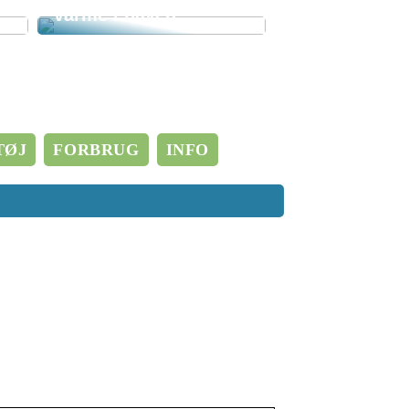
varme i haven
TØJ
FORBRUG
INFO